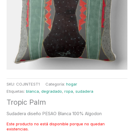
SKU:
COJINTEST1
Categoría:
hogar
Etiquetas:
blanca
,
degradado
,
ropa
,
sudadera
Tropic Palm
Sudadera diseño PESAO Blanca 100% Algodon
Este producto no está disponible porque no quedan
existencias.