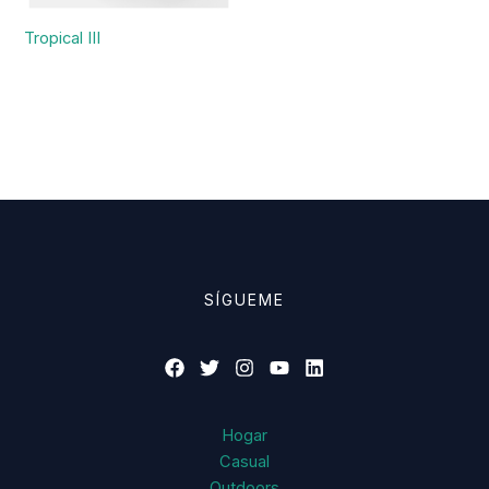
Tropical III
SÍGUEME
Hogar
Casual
Outdoors