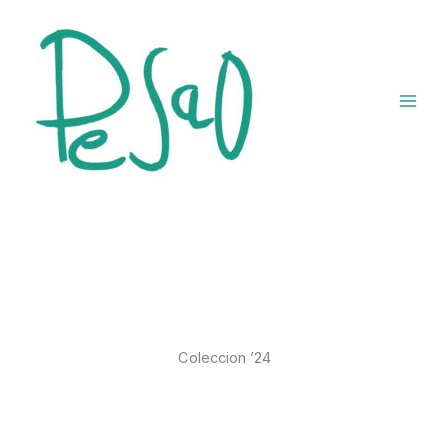
Ir
al
contenido
Coleccion ’24