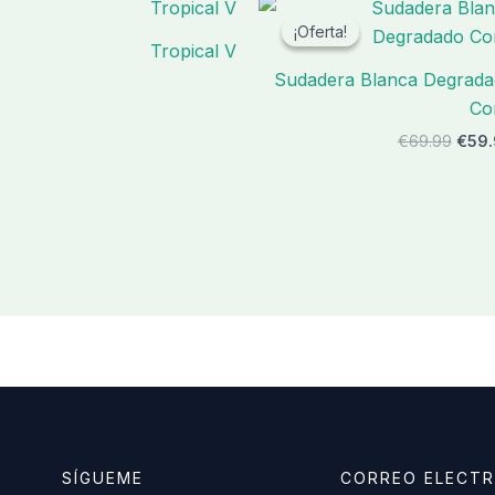
¡Oferta!
¡Oferta!
Tropical V
Sudadera Blanca Degrad
Co
El
€
69.99
€
59
prec
origi
era:
€69.
SÍGUEME
CORREO ELECT