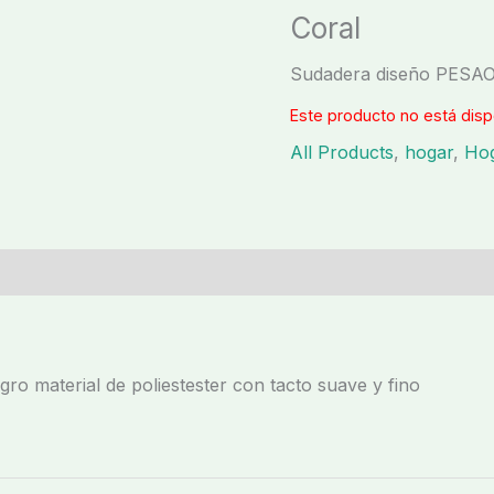
Coral
Sudadera diseño PESA
Este producto no está disp
All Products
,
hogar
,
Ho
nal
Valoraciones (0)
o material de poliestester con tacto suave y fino