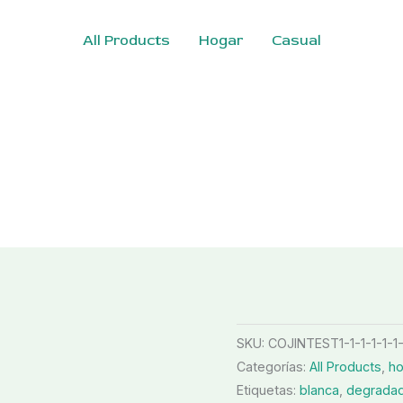
All Products
Hogar
Casual
SKU:
COJINTEST1-1-1-1-1-1-
Categorías:
All Products
,
h
Etiquetas:
blanca
,
degrada